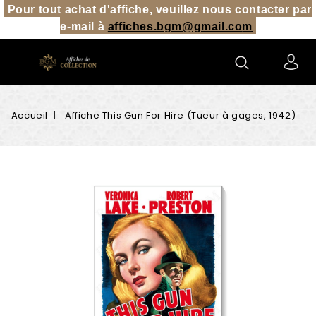
Pour tout achat d'affiche, veuillez nous contacter par
e-mail à
affiches.bgm@gmail.co
m
Accueil
Affiche This Gun For Hire (Tueur à gages, 1942)