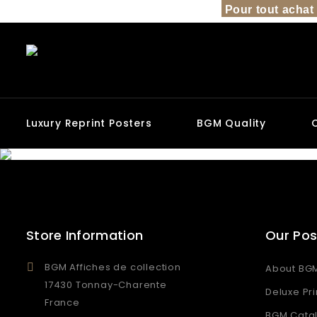
Pour tout achat 
Luxury Reprint Posters
BGM Quality
Store Information
Our Pos
BGM Affiches de collection
About BG
17430 Tonnay-Charente
Deluxe Pri
France
BGM Catal