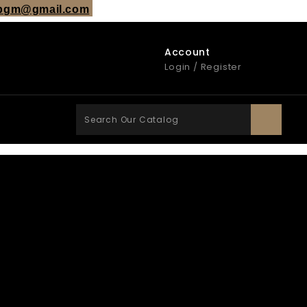
.bgm@gmail.co
m
Account
Login / Register