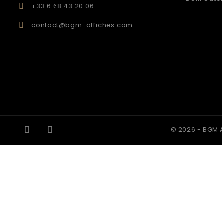
+33 6 68 43 20 06
contact@bgm-affiches.com
© 2026 - BGM A