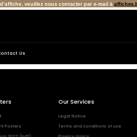
d'affiche, veuillez nous contacter par e-mail à
affiches
Contact Us
ters
Our Services
M
Legal Notice
nt Posters
Terms and conditions of use
og 2022 (pdf)
Privacy policy